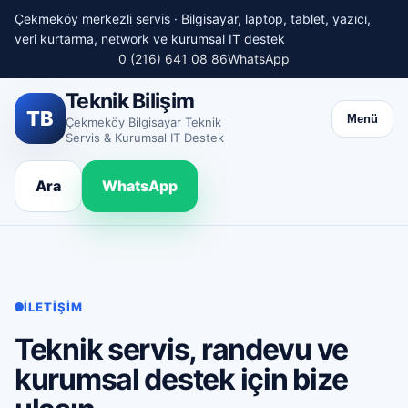
Çekmeköy merkezli servis · Bilgisayar, laptop, tablet, yazıcı,
veri kurtarma, network ve kurumsal IT destek
0 (216) 641 08 86
WhatsApp
Teknik Bilişim
TB
Menü
Çekmeköy Bilgisayar Teknik
Servis & Kurumsal IT Destek
Ara
WhatsApp
İLETIŞIM
Teknik servis, randevu ve
kurumsal destek için bize